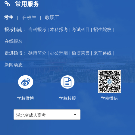
常用服务
考生
在校生
教职工
|
|
报考指南：
专科报考
本科报考
考试科目
招生院校
|
|
|
|
在线报名
走进硕博：
硕博简介
办公环境
硕博荣誉
乘车路线
|
|
|
|
新闻动态
学校微博
学校校报
学校微信
湖北省成人高考